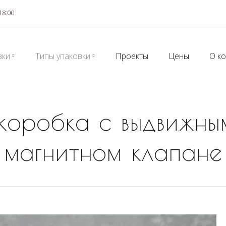
18:00
вки
Типы упаковки
Проекты
Цены
О к
 коробка с выдвижны
магнитном клапане