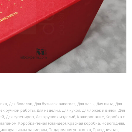
овка
,
Для бокалов
,
Для бутылок алкоголя
,
Для вазы
,
Для вина
,
Для
шек ручной работы
,
Для изделий
,
Для кукол
,
Для ложек и вилок
,
Для
ей
,
Для сувениров
,
Для хрупких изделий
,
Каширование
,
Коробка с
клапаном
,
Коробка-пенал (слайдер)
,
Красная коробка
,
Новогодняя
,
дивидуальным размерам
,
Подарочная упаковка
,
Праздничная
,