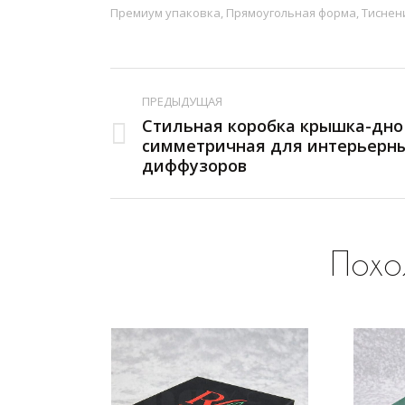
Премиум упаковка
,
Прямоугольная форма
,
Тиснен
Навигация
ПРЕДЫДУЩАЯ
по
Стильная коробка крышка-дно
Предыдущая
симметричная для интерьерн
комментариям
диффузоров
вкладка
Похо