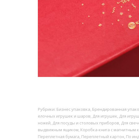
Рубрики:
Бизнес упаковка
,
Брендированная упак
елочных игрушек и шаров
,
Для игрушек
,
Для игру
ножей
,
Для посуды и столовых приборов
,
Для свеч
выдвижным ящиком
,
Коробка-книга с магнитным 
Переплетная бумага
,
Переплетный картон
,
По ин