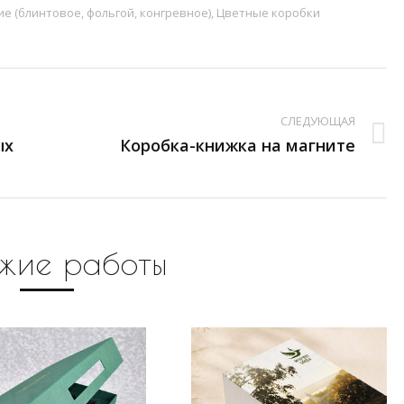
ие (блинтовое, фольгой, конгревное)
,
Цветные коробки
СЛЕДУЮЩАЯ
ых
След.
Коробка-книжка на магните
страница
жие работы