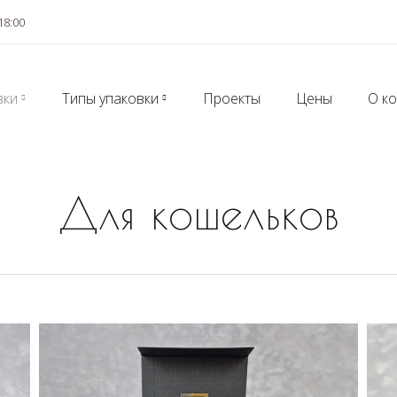
18:00
вки
Типы упаковки
Проекты
Цены
О к
Для кошельков