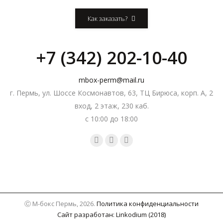
Как заказать?
+7 (342) 202-10-40
mbox-perm@mail.ru
г. Пермь, ул. Шоссе Космонавтов, 63, ТЦ Бирюса, корп. А, 2
вход, 2 этаж, 230 каб.
с 10:00 до 18:00
Вконтакте
Instagram
Facebook
page
page
page
opens
opens
opens
in
in
in
new
new
new
Ⓒ М-бокс Пермь, 2026.
Политика конфиденциальности
window
window
window
Сайт разработан: Linkodium (2018)